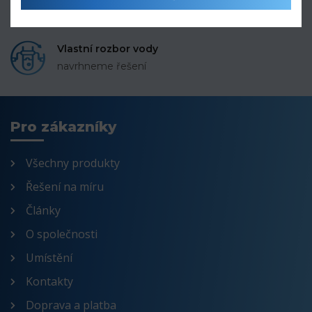
po celé ČR a SR
Vlastní rozbor vody
navrhneme řešení
Pro zákazníky
Všechny produkty
Řešení na míru
Články
O společnosti
Umístění
Kontakty
Doprava a platba