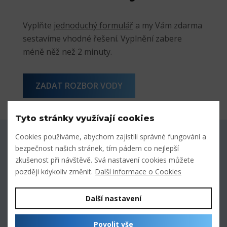
Vyplňte
jednoduchý formulář
a my Vám zdarma
sestavíme vhodné řešení. Vyplnění zabere
méně něž než 2 minuty.
ZADAT ROZBOR VODY
Tyto stránky využívají cookies
Cookies používáme, abychom zajistili správné fungování a
Zavolejte nám
bezpečnost našich stránek, tím pádem co nejlepší
po-ne 9:00 - 20:00
zkušenost při návštěvě. Svá nastavení cookies můžete
později kdykoliv změnit.
Další informace o Cookies
Napište nám
odpovíme do 24 hodin
Další nastavení
20 000 výdejních místh
Povolit vše