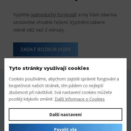
Vyplňte
jednoduchý formulář
a my Vám zdarma
sestavíme vhodné řešení. Vyplnění zabere
méně něž než 2 minuty.
ZADAT ROZBOR VODY
Tyto stránky využívají cookies
Cookies používáme, abychom zajistili správné fungování a
Zavolejte nám
bezpečnost našich stránek, tím pádem co nejlepší
po-ne 9:00 - 20:00
zkušenost při návštěvě. Svá nastavení cookies můžete
později kdykoliv změnit.
Další informace o Cookies
Napište nám
odpovíme do 24 hodin
Další nastavení
20 000 výdejních místh
Povolit vše