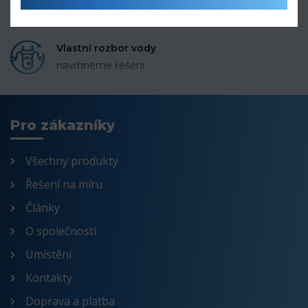
po celé ČR a SR
Vlastní rozbor vody
navrhneme řešení
Pro zákazníky
Všechny produkty
Řešení na míru
Články
O společnosti
Umístění
Kontakty
Doprava a platba