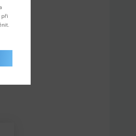
a
 při
nit.