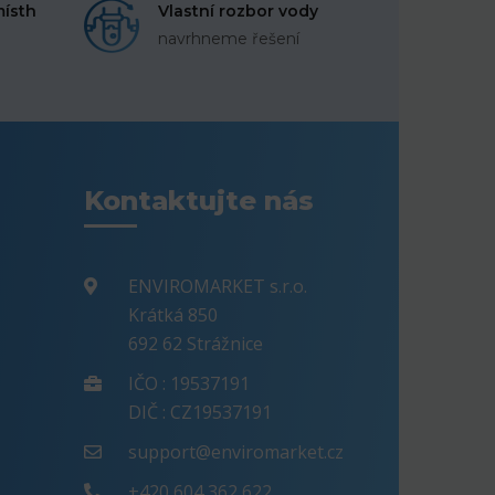
místh
Vlastní rozbor vody
navrhneme řešení
Kontaktujte nás
ENVIROMARKET s.r.o.
Krátká 850
692 62 Strážnice
IČO : 19537191
DIČ : CZ19537191
support@enviromarket.cz
+420 604 362 622