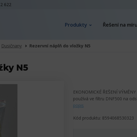
62 622
Produkty
Řešení na mír
Dusičnany
Rezervní náplň do vložky N5
žky N5
EKONOMICKÉ ŘEŠENÍ VÝMĚNY VLO
používá ve filtru DNF500 na ods
popis
Kód produktu: 8594068530323