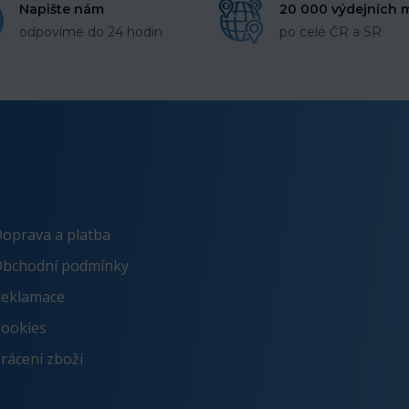
Napište nám
20 000 výdejních 
odpovíme do 24 hodin
po celé ČR a SR
oprava a platba
bchodní podmínky
eklamace
ookies
rácení zboží