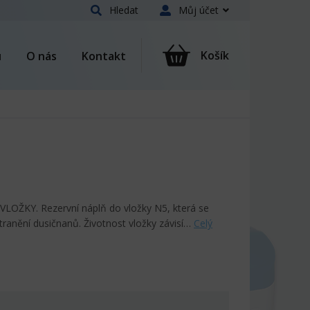
Hledat
Můj účet
Košík
u
O nás
Kontakt
ŽKY. Rezervní náplň do vložky N5, která se
tranění dusičnanů. Životnost vložky závisí…
Celý