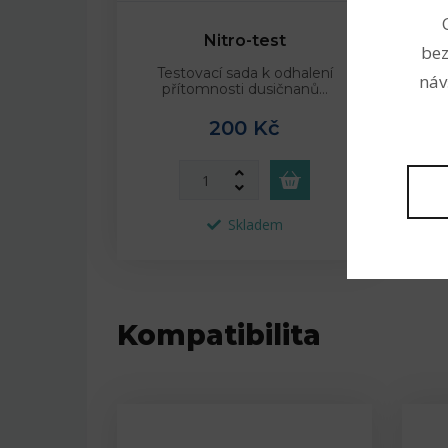
Nitro-test
bez
Testovací sada k odhalení
náv
přítomnosti dusičnanů…
200 Kč
Skladem
Kompatibilita