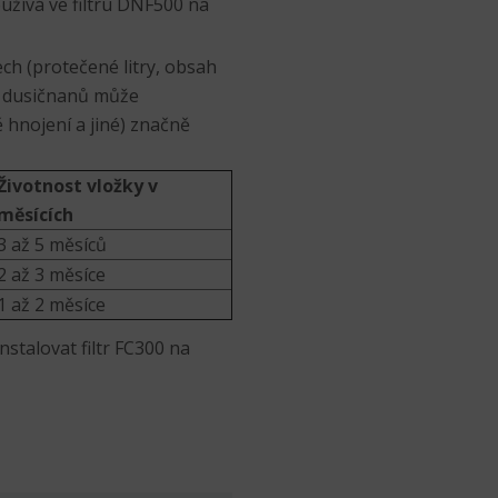
užívá ve filtru DNF500 na
ch (protečené litry, obsah
ví dusičnanů může
ě hnojení a jiné) značně
Životnost vložky v
měsících
3 až 5 měsíců
2 až 3 měsíce
1 až 2 měsíce
stalovat filtr FC300 na