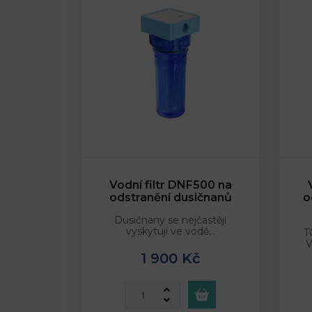
Vodní filtr DNF500 na
odstranění dusičnanů
o
Dusičnany se nejčastěji
vyskytují ve vodě…
T
V
1 900 Kč