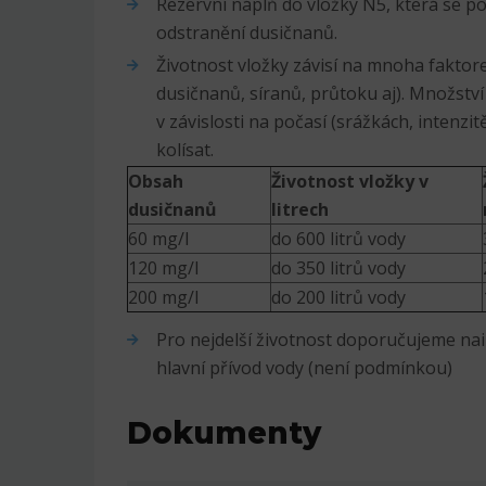
Rezervní náplň do vložky N5, která se po
odstranění dusičnanů.
Životnost vložky závisí na mnoha faktore
dusičnanů, síranů, průtoku aj). Množst
v závislosti na počasí (srážkách, intenzit
kolísat.
Obsah
Životnost vložky v
dusičnanů
litrech
60 mg/l
do 600 litrů vody
120 mg/l
do 350 litrů vody
200 mg/l
do 200 litrů vody
Pro nejdelší životnost doporučujeme nain
hlavní přívod vody (není podmínkou)
Dokumenty