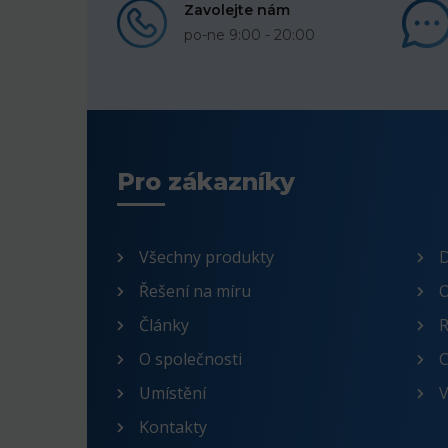
Zavolejte nám
po-ne 9:00 - 20:00
Pro zákazníky
Všechny produkty
D
Řešení na míru
O
Články
R
O společnosti
C
Umístění
V
Kontakty