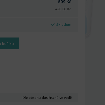
509 Kč
420,66 Kč
Skladem
o košíku
Dle obsahu dusičnanů ve vodě