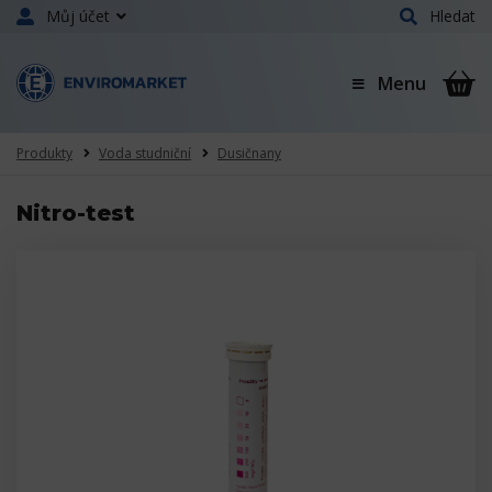
Můj účet
Hledat
Menu
Produkty
Voda studniční
Dusičnany
Nitro-test